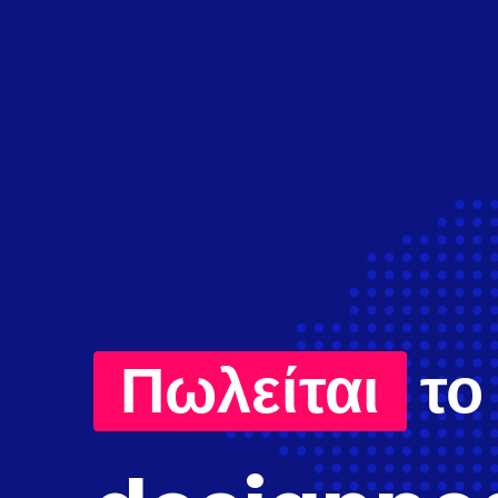
Πωλείται
το