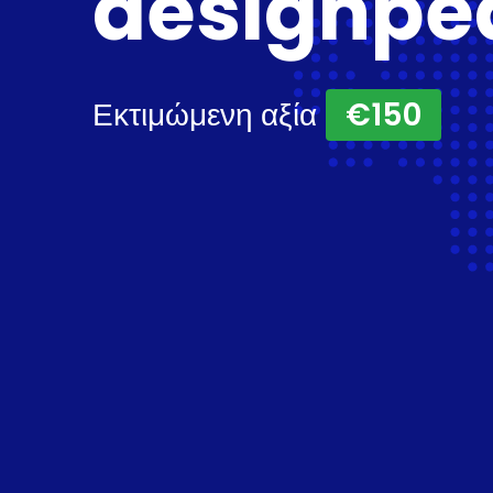
designpe
Εκτιμώμενη αξία
€150